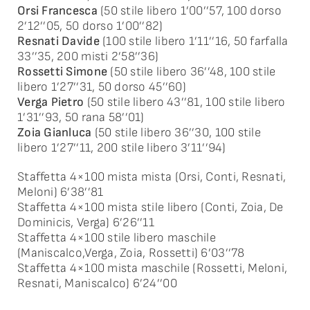
Orsi Francesca
(50 stile libero 1’00’’57, 100 dorso
2’12’’05, 50 dorso 1’00’’82)
Resnati Davide
(100 stile libero 1’11’’16, 50 farfalla
33’’35, 200 misti 2’58’’36)
Rossetti Simone
(50 stile libero 36’’48, 100 stile
libero 1’27’’31, 50 dorso 45’’60)
Verga Pietro
(50 stile libero 43’’81, 100 stile libero
1’31’’93, 50 rana 58’’01)
Zoia Gianluca
(50 stile libero 36’’30, 100 stile
libero 1’27’’11, 200 stile libero 3’11’’94)
Staffetta 4×100 mista mista (Orsi, Conti, Resnati,
Meloni) 6’38’’81
Staffetta 4×100 mista stile libero (Conti, Zoia, De
Dominicis, Verga) 6’26’’11
Staffetta 4×100 stile libero maschile
(Maniscalco,Verga, Zoia, Rossetti) 6’03’’78
Staffetta 4×100 mista maschile (Rossetti, Meloni,
Resnati, Maniscalco) 6’24’’00