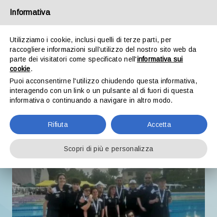
Salta
Informativa
al
contenuto
Toggle
Utilizziamo i cookie, inclusi quelli di terze parti, per
Naviga
raccogliere informazioni sull’utilizzo del nostro sito web da
parte dei visitatori come specificato nell'
informativa sui
cookie
.
Chi siamo
Puoi acconsentirne l'utilizzo chiudendo questa informativa,
3 Luglio, 2023
interagendo con un link o un pulsante al di fuori di questa
informativa o continuando a navigare in altro modo.
BLM Fisdir a testa alta
Sport
Rifiuta
Accetta
Storie
Scopri di più e personalizza
Cultura
Sostienici