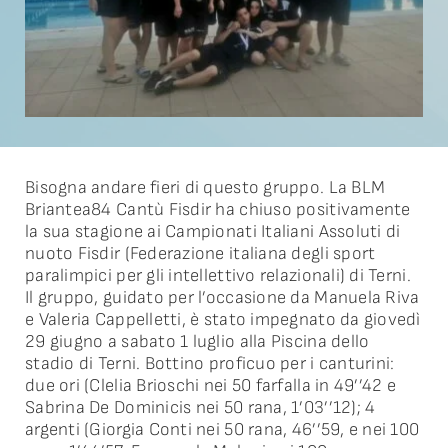
Partner
Contatti
News
Bisogna andare fieri di questo gruppo. La BLM
Dona ora
Briantea84 Cantù Fisdir ha chiuso positivamente
la sua stagione ai Campionati Italiani Assoluti di
Serie A
nuoto Fisdir (Federazione italiana degli sport
paralimpici per gli intellettivo relazionali) di Terni.
Il gruppo, guidato per l’occasione da Manuela Riva
e Valeria Cappelletti, è stato impegnato da giovedì
29 giugno a sabato 1 luglio alla Piscina dello
stadio di Terni. Bottino proficuo per i canturini:
due ori (Clelia Brioschi nei 50 farfalla in 49’’42 e
Sabrina De Dominicis nei 50 rana, 1’03’’12); 4
argenti (Giorgia Conti nei 50 rana, 46’’59, e nei 100