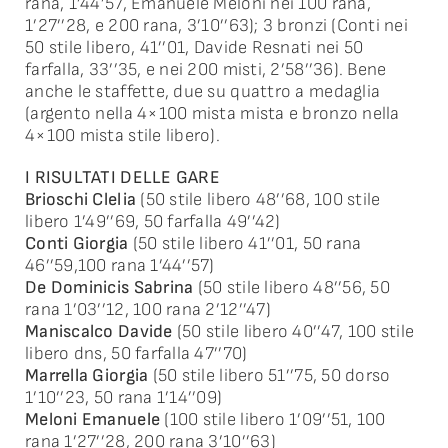
rana, 1’44’57, Emanuele Meloni nei 100 rana,
1’27’’28, e 200 rana, 3’10’’63); 3 bronzi (Conti nei
50 stile libero, 41’’01, Davide Resnati nei 50
farfalla, 33’’35, e nei 200 misti, 2’58’’36). Bene
anche le staffette, due su quattro a medaglia
(argento nella 4×100 mista mista e bronzo nella
4×100 mista stile libero).
I RISULTATI DELLE GARE
Brioschi Clelia
(50 stile libero 48’’68, 100 stile
libero 1’49’’69, 50 farfalla 49’’42)
Conti Giorgia
(50 stile libero 41’’01, 50 rana
46’’59,100 rana 1’44’’57)
De Dominicis Sabrina
(50 stile libero 48’’56, 50
rana 1’03’’12, 100 rana 2’12’’47)
Maniscalco Davide
(50 stile libero 40’’47, 100 stile
libero dns, 50 farfalla 47’’70)
Marrella Giorgia
(50 stile libero 51’’75, 50 dorso
1’10’’23, 50 rana 1’14’’09)
Meloni Emanuele
(100 stile libero 1’09’’51, 100
rana 1’27’’28, 200 rana 3’10’’63)