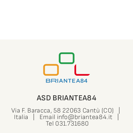
ASD BRIANTEA84
Via F. Baracca, 58 22063 Cantù (CO) |
Italia | Email
info@briantea84.it
|
Tel
031.731680