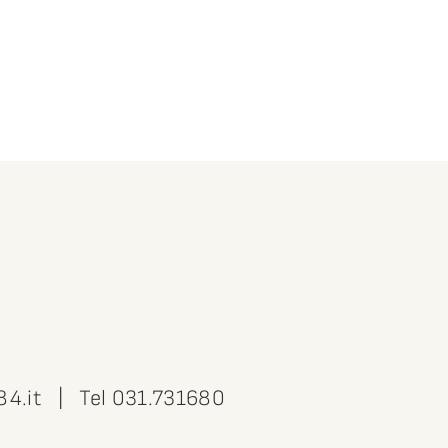
84.it
| Tel
031.731680