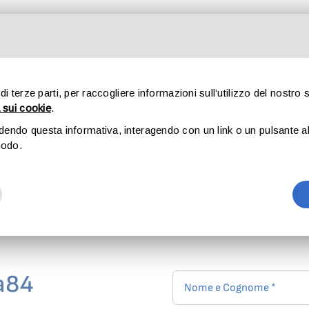
CHI SIAMO
SPORT
STORIE
CULTURA
SOSTIENIC
 di terze parti, per raccogliere informazioni sull’utilizzo del nostro 
 sui cookie
.
Contatti
udendo questa informativa, interagendo con un link o un pulsante al 
modo.
a84