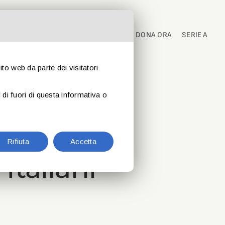
I
PARTNER
CONTATTI
NEWS
DONA ORA
SERIE A
sito web da parte dei visitatori
di fuori di questa informativa o
e: 45
Rifiuta
Accetta
Italiani