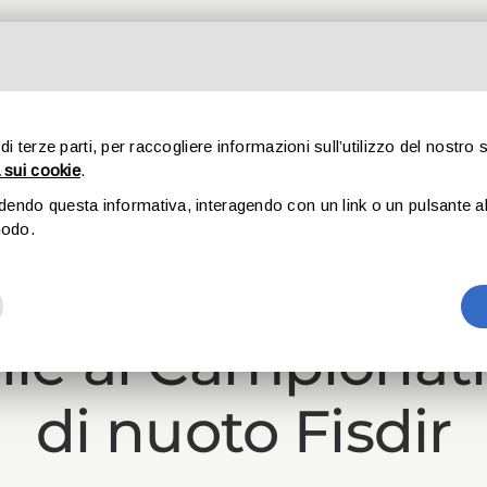
CHI SIAMO
SPORT
STORIE
CULTURA
SOSTIENIC
 di terze parti, per raccogliere informazioni sull’utilizzo del nostro 
 sui cookie
.
udendo questa informativa, interagendo con un link o un pulsante al 
25 Novembre, 2025
modo.
 quanto sei grand
e ai Campionati 
di nuoto Fisdir