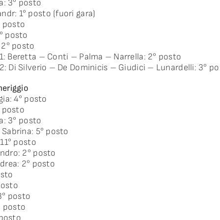
a: 3° posto
dr: 1° posto (fuori gara)
° posto
1° posto
: 2° posto
I1: Beretta – Conti – Palma – Narrella: 2° posto
2: Di Silverio – De Dominicis – Giudici – Lunardelli: 3° p
eriggio
rgia: 4° posto
° posto
ia: 3° posto
s Sabrina: 5° posto
: 11° posto
andro: 2° posto
ndrea: 2° posto
osto
posto
3° posto
° posto
 posto