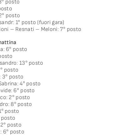
13° posto
posto
2° posto
andr: 1° posto (fuori gara)
ioni – Resnati – Meloni: 7° posto
mattina
ia: 6° posto
 posto
ssandro: 13° posto
 7° posto
a: 3° posto
 Sabrina: 4° posto
avide: 6° posto
arco: 2° posto
dro: 8° posto
1° posto
° posto
 2° posto
: 6° posto