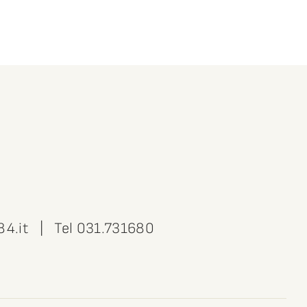
84.it
| Tel
031.731680