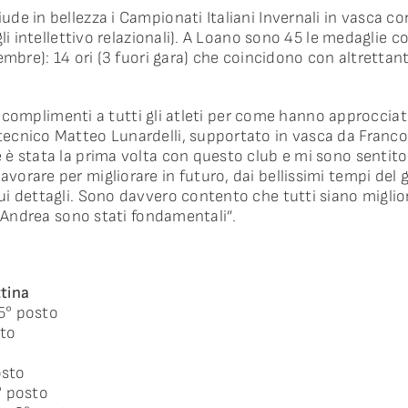
e in bellezza i Campionati Italiani Invernali in vasca cor
li intellettivo relazionali). A Loano sono 45 le medaglie c
mbre): 14 ori (3 fuori gara) che coincidono con altrettanti
eri complimenti a tutti gli atleti per come hanno approcci
ecnico Matteo Lunardelli, supportato in vasca da Franco
è stata la prima volta con questo club e mi sono sentito a
orare per migliorare in futuro, dai bellissimi tempi del 
i dettagli. Sono davvero contento che tutti siano miglio
e Andrea sono stati fondamentali”.
tina
 5° posto
sto
osto
° posto