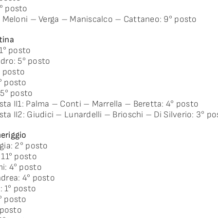
1° posto
I1: Meloni – Verga – Maniscalco – Cattaneo: 9° posto
tina
1° posto
dro: 5° posto
° posto
1° posto
: 5° posto
ista II1: Palma – Conti – Marrella – Beretta: 4° posto
sta II2: Giudici – Lunardelli – Brioschi – Di Silverio: 3° p
eriggio
rgia: 2° posto
: 11° posto
mi: 4° posto
ndrea: 4° posto
: 1° posto
4° posto
° posto