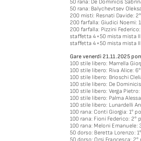
50 rana: De Dominicis Sabrin
50 rana: Balychevtsev Oleksan
200 misti: Resnati Davide: 2
200 farfalla: Giudici Noemi: 
200 farfalla: Pizzini Federico
staffetta 4×50 mista mista I
staffetta 4×50 mista mista II
Gare venerdì 21.11.2025 pom
100 stile libero: Marrella Gio
100 stile libero: Riva Alice: 6
100 stile libero: Brioschi Clel
100 stile libero: De Dominici
100 stile libero: Verga Pietro
100 stile libero: Palma Aless
100 stile libero: Lunardelli A
100 rana: Conti Giorgia: 1° p
100 rana: Fioni Federico: 2° 
100 rana: Meloni Emanuele: 
50 dorso: Beretta Lorenzo: 1
50 dorso: Orsi Francesca: 2°