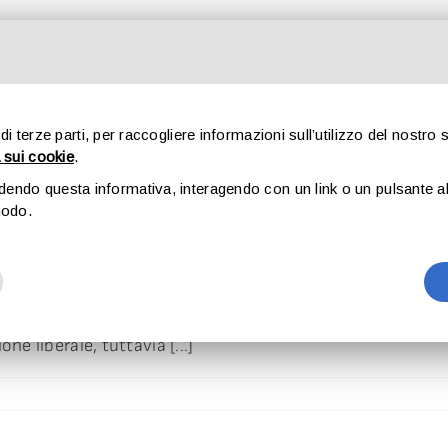
mio 5 per Mille andrà a Briant
CHI SIAMO
SPORT
STORIE
CULTURA
SOSTIENIC
 di terze parti, per raccogliere informazioni sull’utilizzo del nostro 
.]
 sui cookie
.
udendo questa informativa, interagendo con un link o un pulsante al 
modo.
 erogazione liberale?
ne liberale, tuttavia [...]