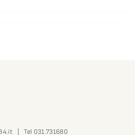
84.it
| Tel
031.731680