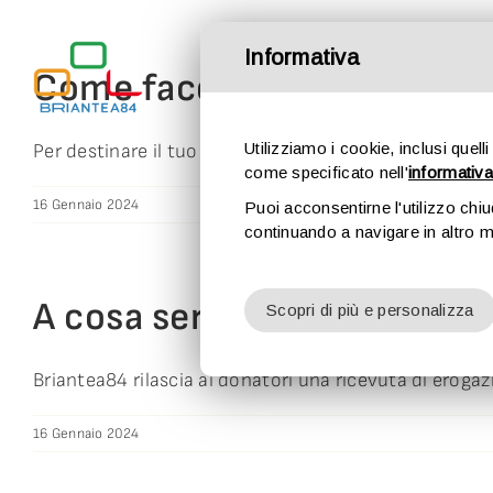
Salta
al
Informativa
contenuto
Come faccio a capire se il 
Utilizziamo i cookie, inclusi quelli
Per destinare il tuo 5 per Mille a Briantea84 occorre [..
come specificato nell'
informativa
16 Gennaio 2024
Puoi acconsentirne l'utilizzo chi
continuando a navigare in altro 
A cosa serve la ricevuta di
Scopri di più e personalizza
Briantea84 rilascia ai donatori una ricevuta di erogazio
16 Gennaio 2024