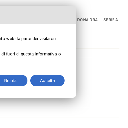
ea84?
I
PARTNER
CONTATTI
NEWS
DONA ORA
SERIE A
sito web da parte dei visitatori
di fuori di questa informativa o
Rifiuta
Accetta