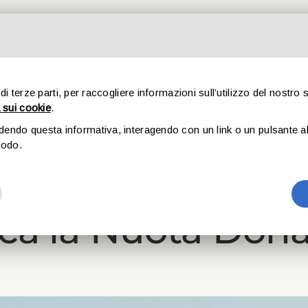
CHI SIAMO
SPORT
STORIE
CULTURA
SOSTIENIC
 di terze parti, per raccogliere informazioni sull’utilizzo del nostro 
 sui cookie
.
udendo questa informativa, interagendo con un link o un pulsante al 
2 Febbraio, 2023
modo.
eekend di Briant
cca la Nuota Don