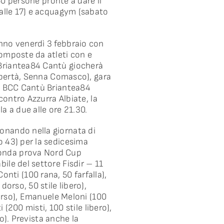
350 persone pronte a dare il
 alle 17) e acquagym (sabato
anno venerdì 3 febbraio con
composte da atleti con e
 Briantea84 Cantù giocherà
Libertà, Senna Comasco), gara
La BCC Cantù Briantea84
contro Azzurra Albiate, la
a a due alle ore 21.30.
Donando nella giornata di
o 43) per la sedicesima
conda prova Nord Cup
ile del settore Fisdir – 11
 Conti (100 rana, 50 farfalla),
orso, 50 stile libero),
dorso), Emanuele Meloni (100
 (200 misti, 100 stile libero),
ro). Prevista anche la