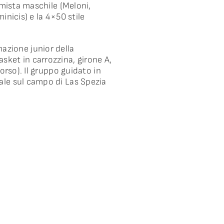
 mista maschile (Meloni,
inicis) e la 4×50 stile
mazione junior della
sket in carrozzina, girone A,
orso). Il gruppo guidato in
ale sul campo di Las Spezia