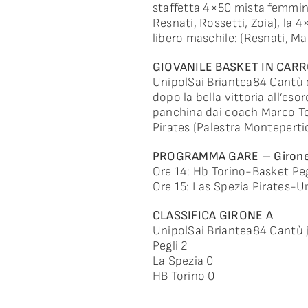
staffetta 4×50 mista femminil
Resnati, Rossetti, Zoia), la 4
libero maschile: (Resnati, Ma
GIOVANILE BASKET IN CAR
UnipolSai Briantea84 Cantù c
dopo la bella vittoria all’es
panchina dai coach Marco Tom
Pirates (Palestra Montepertic
PROGRAMMA GARE – Girone 
Ore 14: Hb Torino-Basket Peg
Ore 15: Las Spezia Pirates-U
CLASSIFICA GIRONE A
UnipolSai Briantea84 Cantù 
Pegli 2
La Spezia 0
HB Torino 0