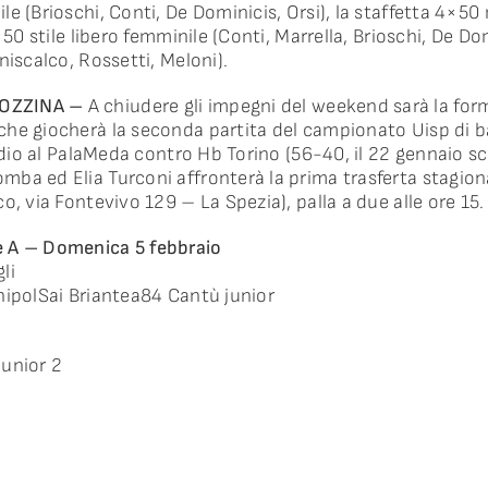
e (Brioschi, Conti, De Dominicis, Orsi), la staffetta 4×50
×50 stile libero femminile (Conti, Marrella, Brioschi, De Dom
niscalco, Rossetti, Meloni).
ROZZINA –
A chiudere gli impegni del weekend sarà la for
he giocherà la seconda partita del campionato Uisp di ba
ordio al PalaMeda contro Hb Torino (56-40, il 22 gennaio sc
ba ed Elia Turconi affronterà la prima trasferta stagion
o, via Fontevivo 129 – La Spezia), palla a due alle ore 15.
A – Domenica 5 febbraio
li
nipolSai Briantea84 Cantù junior
junior 2