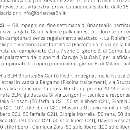
iscina di Cantù (via Giovanni XXIII, 12) sono attese oltre 
 Previste attività extra: prova subacquea (sabato dalle 15
 iscrizioni:
info@briantea84.it
CSI
– Gli impegni del fine settimana di Briantea84 partir
usive targate Csi di calcio e pallacanestro – formazioni 
 in campionati senza regolamento adattato -. La Rolafer
olisportivasenna Dilettantistica (Parrocchia in via della 
rnata del campionato Csi a 7 serie C, girone B, di Como. 
l palazzetto dello sport di Carugo (via Calvi) per la sfida 
 campionato Csi open promozione, girone B, di Milano: pall
della BLM Briantea84 Cantù Fisdir, impegnati nella Nuota 
attesi in vasca a Bergamo (Piscina Italcementi, via Stutt
gelo valida come quarta prova Nord Cup promo 2023 e se
e la BLM, guidata da Silvia Longoni – tecnico e responsab
Clelia Brioschi (50 farfalla C21, 50 stile libero C21), Giorgia
 C21, 100 stile libero C21), Massimo Ottavio Familiari (50 d
ibero C21, 50 farfalla C21), Giorgia Marrella (50 rana, 50 
esca Orsi (50 dorso C21, 50 stile libero C21), Davide Resnati
stile libero), Gianluca Zoia (50 stile libero, 100 stile libe