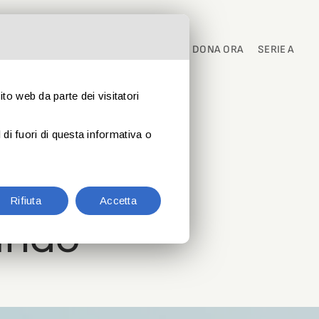
I
PARTNER
CONTATTI
NEWS
DONA ORA
SERIE A
sito web da parte dei visitatori
di fuori di questa informativa o
ea84,
Rifiuta
Accetta
ando