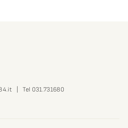
84.it
| Tel
031.731680