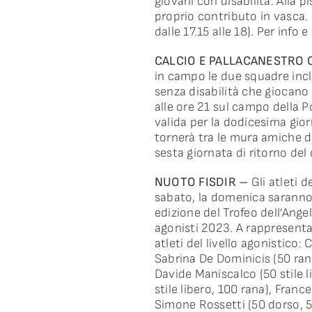
giovani con disabilità. Alla p
proprio contributo in vasca.
dalle 17.15 alle 18). Per info e
CALCIO E PALLACANESTRO
in campo le due squadre incl
senza disabilità che giocano
alle ore 21 sul campo della P
valida per la dodicesima gio
tornerà tra le mura amiche de
sesta giornata di ritorno del
NUOTO FISDIR –
Gli atleti 
sabato, la domenica saranno 
edizione del Trofeo dell’An
agonisti 2023. A rappresentar
atleti del livello agonistico: 
Sabrina De Dominicis (50 rana
Davide Maniscalco (50 stile l
stile libero, 100 rana), Franc
Simone Rossetti (50 dorso, 50 