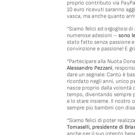
proprio contributo via PayPa
10 euro ricevuti saranno agg
vasca, ma anche quanto arriv
“Siamo felici ed orgogliosi d
numerose adesioni –
sono l
stato fatto senza passione e 
convinzione e passione! E gra
“Partecipare alla Nuota Don
Alessandro Pezzani
, respons
dare un segnale: Cantù è ba
ricordato negli anni, unico pe
nasce proprio dalla volontà 
tempo, diventando sempre pi
e lo stare insieme. Il nostro 
sempre più bambini con disabi
“Siamo felici di poter reali
Tomaselli, presidente di Bri
anche per il suo intento ben