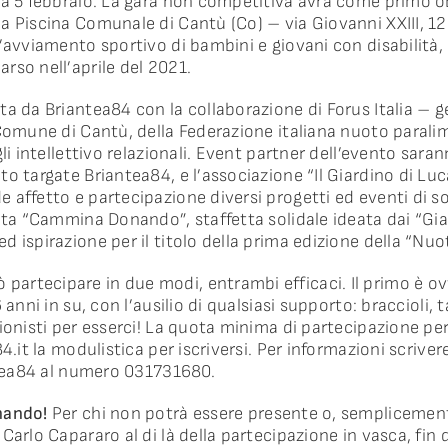
a 5 febbraio. La gara non competitiva avrà come primo obie
a Piscina Comunale di Cantù (Co) – via Giovanni XXIII, 12 
’avviamento sportivo di bambini e giovani con disabilità,
rso nell’aprile del 2021.
a da Briantea84 con la collaborazione di Forus Italia – ge
 Comune di Cantù, della Federazione italiana nuoto parali
gli intellettivo relazionali. Event partner dell’evento sar
o targate Briantea84, e l’associazione “Il Giardino di Luc
affetto e partecipazione diversi progetti ed eventi di so
ata “Cammina Donando”, staffetta solidale ideata dai “Giar
d ispirazione per il titolo della prima edizione della “Nu
 partecipare in due modi, entrambi efficaci. Il primo è
 anni in su, con l’ausilio di qualsiasi supporto: braccioli,
ionisti per esserci! La quota minima di partecipazione per
4.it la modulistica per iscriversi. Per informazioni scriver
antea84 al numero 031731680.
nando!
Per chi non potrà essere presente o, semplicement
arlo Capararo al di là della partecipazione in vasca, fin da