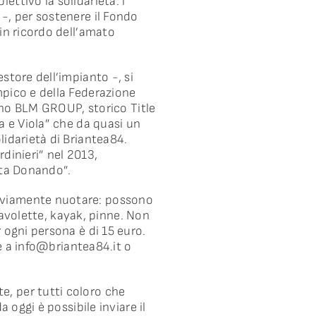
ttivo la solidarietà: i
-, per sostenere il Fondo
 in ricordo dell’amato
store dell’impianto -, si
mpico e della Federazione
anno BLM GROUP, storico Title
a e Viola” che da quasi un
lidarietà di Briantea84.
dinieri” nel 2013,
ota Donando”.
 ovviamente nuotare: possono
 tavolette, kayak, pinne. Non
 ogni persona è di 15 euro.
e a
info@briantea84.it
o
e, per tutti coloro che
 oggi è possibile inviare il