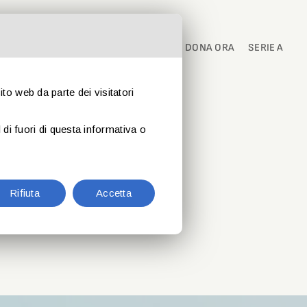
I
PARTNER
CONTATTI
NEWS
DONA ORA
SERIE A
sito web da parte dei visitatori
di fuori di questa informativa o
in vasca
Rifiuta
Accetta