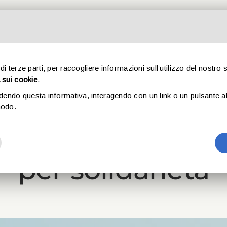
CHI SIAMO
SPORT
STORIE
CULTURA
SOSTIENIC
 di terze parti, per raccogliere informazioni sull’utilizzo del nostro 
 sui cookie
.
udendo questa informativa, interagendo con un link o un pulsante al 
24 Gennaio, 2023
modo.
onando: 24 ore 
per solidarietà