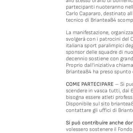
allo stesso orario di domenic
partecipanti nuoteranno nell
Carlo Capararo, destinato all
tecnico di Briantea84 scompa
La manifestazione, organizzat
svolgerà con i patrocini del
italiana sport paralimpici de
sponsor delle squadre di nuot
decennio sostiene con grande 
Proprio dall’iniziativa chiam
Briantea84 ha preso spunto e
COME PARTECIPARE
– Si può
scendere in vasca tutti, dai 6
bisogna essere atleti profess
Disponibile sul sito briantea8
contattare gli uffici di Bri
Si può contribuire anche do
volessero sostenere il Fondo C