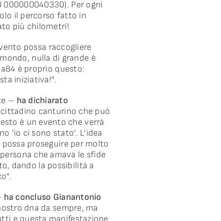
60 000000040330). Per ogni
lo il percorso fatto in
to più chilometri!
’evento possa raccogliere
 mondo, nulla di grande è
tea84 è proprio questo:
a iniziativa!”.
nte –
ha dichiarato
l cittadino canturino che può
esto è un evento che verrà
o ‘io ci sono stato’. L’idea
mo possa proseguire per molto
 persona che amava le sfide
ato, dando la possibilità a
co”.
–
ha concluso Gianantonio
l nostro dna da sempre, ma
utti e questa manifestazione