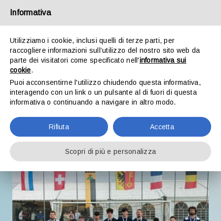
Salta
Informativa
al
contenuto
Toggle
Utilizziamo i cookie, inclusi quelli di terze parti, per
Naviga
raccogliere informazioni sull’utilizzo del nostro sito web da
parte dei visitatori come specificato nell'
informativa sui
cookie
.
Chi siamo
Puoi acconsentirne l'utilizzo chiudendo questa informativa,
29 Maggio, 2023
interagendo con un link o un pulsante al di fuori di questa
informativa o continuando a navigare in altro modo.
Rolafer settima in
Sport
Europa
Rifiuta
Accetta
Storie
Scopri di più e personalizza
Cultura
Sostienici